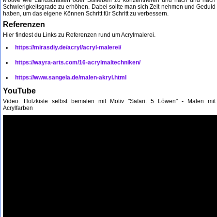
Schwierigkeitsgrade zu erhöhen. Dabei sollte man sich Zeit nehmen und Geduld
haben, um das eigene Können Schritt für Schritt zu verbessern.
Referenzen
Hier findest du Links zu Referenzen rund um Acrylmalerei.
https://mirasdiy.de/acryl/acryl-malerei/
https://wayra-arts.com/16-acrylmaltechniken/
https://www.sangela.de/malen-akryl.html
YouTube
Video: Holzkiste selbst bemalen mit Motiv "Safari: 5 Löwen" - Malen mit
Acrylfarben