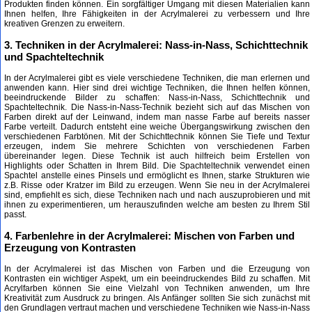
Produkten finden können. Ein sorgfältiger Umgang mit diesen Materialien kann
Ihnen helfen, Ihre Fähigkeiten in der Acrylmalerei zu verbessern und Ihre
kreativen Grenzen zu erweitern.
3. Techniken in der Acrylmalerei: Nass-in-Nass, Schichttechnik
und Spachteltechnik
In der Acrylmalerei gibt es viele verschiedene Techniken, die man erlernen und
anwenden kann. Hier sind drei wichtige Techniken, die Ihnen helfen können,
beeindruckende Bilder zu schaffen: Nass-in-Nass, Schichttechnik und
Spachteltechnik. Die Nass-in-Nass-Technik bezieht sich auf das Mischen von
Farben direkt auf der Leinwand, indem man nasse Farbe auf bereits nasser
Farbe verteilt. Dadurch entsteht eine weiche Übergangswirkung zwischen den
verschiedenen Farbtönen. Mit der Schichttechnik können Sie Tiefe und Textur
erzeugen, indem Sie mehrere Schichten von verschiedenen Farben
übereinander legen. Diese Technik ist auch hilfreich beim Erstellen von
Highlights oder Schatten in Ihrem Bild. Die Spachteltechnik verwendet einen
Spachtel anstelle eines Pinsels und ermöglicht es Ihnen, starke Strukturen wie
z.B. Risse oder Kratzer im Bild zu erzeugen. Wenn Sie neu in der Acrylmalerei
sind, empfiehlt es sich, diese Techniken nach und nach auszuprobieren und mit
ihnen zu experimentieren, um herauszufinden welche am besten zu Ihrem Stil
passt.
4. Farbenlehre in der Acrylmalerei: Mischen von Farben und
Erzeugung von Kontrasten
In der Acrylmalerei ist das Mischen von Farben und die Erzeugung von
Kontrasten ein wichtiger Aspekt, um ein beeindruckendes Bild zu schaffen. Mit
Acrylfarben können Sie eine Vielzahl von Techniken anwenden, um Ihre
Kreativität zum Ausdruck zu bringen. Als Anfänger sollten Sie sich zunächst mit
den Grundlagen vertraut machen und verschiedene Techniken wie Nass-in-Nass