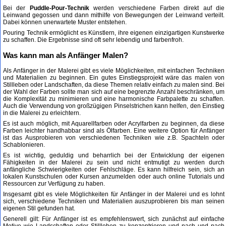
Bei der
Puddle-Pour-Technik
werden verschiedene Farben direkt auf die
Leinwand gegossen und dann mithilfe von Bewegungen der Leinwand verteilt.
Dabei können unerwartete Muster entstehen.
Pouring Technik ermöglicht es Künstlern, ihre eigenen einzigartigen Kunstwerke
zu schaffen. Die Ergebnisse sind oft sehr lebendig und farbenfroh.
Was kann man als Anfänger Malen?
Als Anfänger in der Malerei gibt es viele Möglichkeiten, mit einfachen Techniken
und Materialien zu beginnen. Ein gutes Einstiegsprojekt wäre das malen von
Stillleben oder Landschaften, da diese Themen relativ einfach zu malen sind. Bei
der Wahl der Farben sollte man sich auf eine begrenzte Anzahl beschränken, um
die Komplexität zu minimieren und eine harmonische Farbpalette zu schaffen.
Auch die Verwendung von großzügigen Pinselstrichen kann helfen, den Einstieg
in die Malerei zu erleichtern.
Es ist auch möglich, mit Aquarellfarben oder Acrylfarben zu beginnen, da diese
Farben leichter handhabbar sind als Ölfarben. Eine weitere Option für Anfänger
ist das Ausprobieren von verschiedenen Techniken wie z.B. Spachteln oder
Schablonieren.
Es ist wichtig, geduldig und beharrlich bei der Entwicklung der eigenen
Fähigkeiten in der Malerei zu sein und nicht entmutigt zu werden durch
anfängliche Schwierigkeiten oder Fehlschläge. Es kann hilfreich sein, sich an
lokalen Kunstschulen oder Kursen anzumelden oder auch online Tutorials und
Ressourcen zur Verfügung zu haben.
Insgesamt gibt es viele Möglichkeiten für Anfänger in der Malerei und es lohnt
sich, verschiedene Techniken und Materialien auszuprobieren bis man seinen
eigenen Stil gefunden hat.
Generell gilt: Für Anfänger ist es empfehlenswert, sich zunächst auf einfache
Motive wie Landschaften oder Stillleben zu konzentrieren und nach und nach