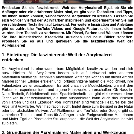
Entdecken Sie die faszinierende Welt der Acrylmalerei! Egal, ob Sie ein
Anfänger oder ein erfahrener Maler sind, es gibt viele Techniken und Tipps,
die Ihnen helfen können, wunderschöne Acrylbilder zu kreieren. Lassen Sie
sich von der Vielfalt der Acrylfarben inspirieren und experimentieren Sie mit
verschiedenen Techniken auf Leinwand. Für weitere Inspiration und Anleitung
gibt es zahlreiche YouTube-Videos und Google-Features, die Ihnen helfen
werden, Ihre Technik zu verbessern. Mit Pinsel, Farben und Wasser können
Sie Ihre künstlerische Kreativität ausleben und neue Bilder schaffen.
Probieren Sie es aus und genießen Sie die faszinierende Welt der
Acrylmalerei!
1. Einleitung: Die faszinierende Welt der Acrylmalerei
entdecken
Die Acrylmalerei ist eine wunderbare Möglichkeit, kreativ zu werden und sich
auszudrücken. Mit Acrylfarben lassen sich auf Leinwand oder anderen
Materialien vielfältige Techniken anwenden. Anfänger können mit dieser Art der
Malerei schnell Erfolge erzielen und Fortgeschrittene haben die Möglichkeit, ihre
Fähigkeiten weiter auszubauen. Es gibt unzählige Möglichkeiten, um mit den
Farben zu experimentieren und eigene Kunstwerke zu erschaffen. Ob Nass-in-
Nass-Technik, Schichttechnik oder Spachteltechnik - es gibt viele verschiedene
Techniken in der Acrylmalerei, die man ausprobieren kann. Auch das Mischen
von Farben und das Erzeugen von Kontrasten sind wichtige Features bei der
Arbeit mit Acrylfarbe. Wer Inspiration sucht, findet diese zum Beispiel in der Natur
oder bei abstrakten Motiven. Auf Plattformen wie YouTube oder Google gibt es
zahlreiche Tutorials und Tipps für Anfänger sowie Fortgeschrittene Malerinnen
und Maler. Egal ob Pinsel oder Strukturpasten - die Welt der Acrylmalerei hat viel
zu bieten.
2. Grundlagen der Acrylmalerei: Materialien und Werkzeuge