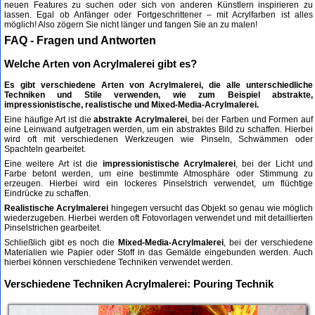
neuen Features zu suchen oder sich von anderen Künstlern inspirieren zu
lassen. Egal ob Anfänger oder Fortgeschrittener – mit Acrylfarben ist alles
möglich! Also zögern Sie nicht länger und fangen Sie an zu malen!
FAQ - Fragen und Antworten
Welche Arten von Acrylmalerei gibt es?
Es gibt verschiedene Arten von Acrylmalerei, die alle unterschiedliche
Techniken und Stile verwenden, wie zum Beispiel abstrakte,
impressionistische, realistische und Mixed-Media-Acrylmalerei.
Eine häufige Art ist die
abstrakte Acrylmalerei
, bei der Farben und Formen auf
eine Leinwand aufgetragen werden, um ein abstraktes Bild zu schaffen. Hierbei
wird oft mit verschiedenen Werkzeugen wie Pinseln, Schwämmen oder
Spachteln gearbeitet.
Eine weitere Art ist die
impressionistische Acrylmalerei
, bei der Licht und
Farbe betont werden, um eine bestimmte Atmosphäre oder Stimmung zu
erzeugen. Hierbei wird ein lockeres Pinselstrich verwendet, um flüchtige
Eindrücke zu schaffen.
Realistische Acrylmalerei
hingegen versucht das Objekt so genau wie möglich
wiederzugeben. Hierbei werden oft Fotovorlagen verwendet und mit detaillierten
Pinselstrichen gearbeitet.
Schließlich gibt es noch die
Mixed-Media-Acrylmalerei
, bei der verschiedene
Materialien wie Papier oder Stoff in das Gemälde eingebunden werden. Auch
hierbei können verschiedene Techniken verwendet werden.
Verschiedene Techniken Acrylmalerei: Pouring Technik