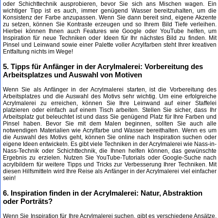
oder Schichttechnik ausprobieren, bevor Sie sich ans Mischen wagen. Ein
wichtiger Tipp ist es auch, immer genügend Wasser bereitzuhalten, um die
Konsistenz der Farbe anzupassen. Wenn Sie dann bereit sind, eigene Akzente
zu setzen, können Sie Kontraste erzeugen und so Ihrem Bild Tiefe verleihen.
Hierbei können Ihnen auch Features wie Google oder YouTube helfen, um
Inspiration für neue Techniken oder Ideen für Ihr nächstes Bild zu finden. Mit
Pinsel und Leinwand sowie einer Palette voller Acrylfarben steht Ihrer kreativen
Entfaltung nichts im Wege!
5. Tipps für Anfänger in der Acrylmalerei: Vorbereitung des
Arbeitsplatzes und Auswahl von Motiven
Wenn Sie als Anfänger in der Acrylmalerei starten, ist die Vorbereitung des
Arbeitsplatzes und die Auswahl des Motivs sehr wichtig. Um eine erfolgreiche
Acrylmalerei zu erreichen, können Sie Ihre Leinwand auf einer Staffelei
platzieren oder einfach auf einem Tisch arbeiten. Stellen Sie sicher, dass Ihr
Arbeitsplatz gut beleuchtet ist und dass Sie genügend Platz für Ihre Farben und
Pinsel haben. Bevor Sie mit dem Malen beginnen, sollten Sie auch alle
notwendigen Materialien wie Acrylfarbe und Wasser bereithalten. Wenn es um
die Auswahl des Motivs geht, können Sie online nach Inspiration suchen oder
eigene Ideen entwickeln. Es gibt viele Techniken in der Acrylmalerei wie Nass-in-
Nass-Technik oder Schichttechnik, die Ihnen helfen können, das gewünschte
Ergebnis zu erzielen. Nutzen Sie YouTube-Tutorials oder Google-Suche nach
acrylbildern für weitere Tipps und Tricks zur Verbesserung Ihrer Techniken. Mit
diesen Hilfsmitteln wird Ihre Reise als Anfänger in der Acrylmalerei viel einfacher
sein!
6. Inspiration finden in der Acrylmalerei: Natur, Abstraktion
oder Porträts?
Wenn Sie Inspiration für Ihre Acrylmalerei suchen, gibt es verschiedene Ansätze,