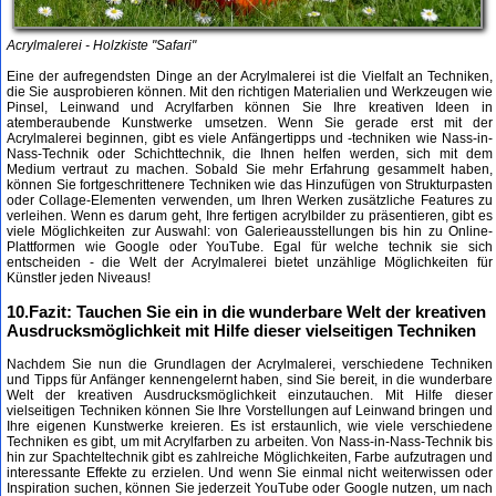
Acrylmalerei - Holzkiste "Safari"
Eine der aufregendsten Dinge an der Acrylmalerei ist die Vielfalt an Techniken,
die Sie ausprobieren können. Mit den richtigen Materialien und Werkzeugen wie
Pinsel, Leinwand und Acrylfarben können Sie Ihre kreativen Ideen in
atemberaubende Kunstwerke umsetzen. Wenn Sie gerade erst mit der
Acrylmalerei beginnen, gibt es viele Anfängertipps und -techniken wie Nass-in-
Nass-Technik oder Schichttechnik, die Ihnen helfen werden, sich mit dem
Medium vertraut zu machen. Sobald Sie mehr Erfahrung gesammelt haben,
können Sie fortgeschrittenere Techniken wie das Hinzufügen von Strukturpasten
oder Collage-Elementen verwenden, um Ihren Werken zusätzliche Features zu
verleihen. Wenn es darum geht, Ihre fertigen acrylbilder zu präsentieren, gibt es
viele Möglichkeiten zur Auswahl: von Galerieausstellungen bis hin zu Online-
Plattformen wie Google oder YouTube. Egal für welche technik sie sich
entscheiden - die Welt der Acrylmalerei bietet unzählige Möglichkeiten für
Künstler jeden Niveaus!
10.Fazit: Tauchen Sie ein in die wunderbare Welt der kreativen
Ausdrucksmöglichkeit mit Hilfe dieser vielseitigen Techniken
Nachdem Sie nun die Grundlagen der Acrylmalerei, verschiedene Techniken
und Tipps für Anfänger kennengelernt haben, sind Sie bereit, in die wunderbare
Welt der kreativen Ausdrucksmöglichkeit einzutauchen. Mit Hilfe dieser
vielseitigen Techniken können Sie Ihre Vorstellungen auf Leinwand bringen und
Ihre eigenen Kunstwerke kreieren. Es ist erstaunlich, wie viele verschiedene
Techniken es gibt, um mit Acrylfarben zu arbeiten. Von Nass-in-Nass-Technik bis
hin zur Spachteltechnik gibt es zahlreiche Möglichkeiten, Farbe aufzutragen und
interessante Effekte zu erzielen. Und wenn Sie einmal nicht weiterwissen oder
Inspiration suchen, können Sie jederzeit YouTube oder Google nutzen, um nach