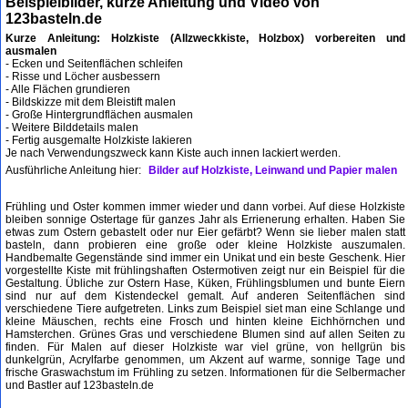
Beispielbilder, kurze Anleitung und Video von
123basteln.de
Kurze Anleitung: Holzkiste (Allzweckkiste, Holzbox) vorbereiten und
ausmalen
- Ecken und Seitenflächen schleifen
- Risse und Löcher ausbessern
- Alle Flächen grundieren
- Bildskizze mit dem Bleistift malen
- Große Hintergrundflächen ausmalen
- Weitere Bilddetails malen
- Fertig ausgemalte Holzkiste lakieren
Je nach Verwendungszweck kann Kiste auch innen lackiert werden.
Ausführliche Anleitung hier:
Bilder auf Holzkiste, Leinwand und Papier malen
Frühling und Oster kommen immer wieder und dann vorbei. Auf diese Holzkiste
bleiben sonnige Ostertage für ganzes Jahr als Errienerung erhalten. Haben Sie
etwas zum Ostern gebastelt oder nur Eier gefärbt? Wenn sie lieber malen statt
basteln, dann probieren eine große oder kleine Holzkiste auszumalen.
Handbemalte Gegenstände sind immer ein Unikat und ein beste Geschenk. Hier
vorgestellte Kiste mit frühlingshaften Ostermotiven zeigt nur ein Beispiel für die
Gestaltung. Übliche zur Ostern Hase, Küken, Frühlingsblumen und bunte Eiern
sind nur auf dem Kistendeckel gemalt. Auf anderen Seitenflächen sind
verschiedene Tiere aufgetreten. Links zum Beispiel siet man eine Schlange und
kleine Mäuschen, rechts eine Frosch und hinten kleine Eichhörnchen und
Hamsterchen. Grünes Gras und verschiedene Blumen sind auf allen Seiten zu
finden. Für Malen auf dieser Holzkiste war viel grüne, von hellgrün bis
dunkelgrün, Acrylfarbe genommen, um Akzent auf warme, sonnige Tage und
frische Graswachstum im Frühling zu setzen.
Informationen für die Selbermacher
und Bastler auf 123basteln.de