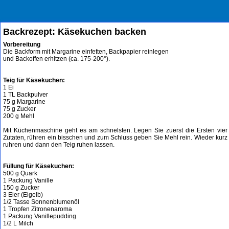
Backrezept: Käsekuchen backen
Vorbereitung
Die Backform mit Margarine einfetten, Backpapier reinlegen
und Backoffen erhitzen (ca. 175-200°).
Teig für Käsekuchen:
1 Ei
1 TL Backpulver
75 g Margarine
75 g Zucker
200 g Mehl
Mit Küchenmaschine geht es am schnelsten. Legen Sie zuerst die Ersten vier
Zutaten, rühren ein bisschen und zum Schluss geben Sie Mehl rein. Wieder kurz
ruhren und dann den Teig ruhen lassen.
Füllung für Käsekuchen:
500 g Quark
1 Packung Vanille
150 g Zucker
3 Eier (Eigelb)
1/2 Tasse Sonnenblumenöl
1 Tropfen Zitronenaroma
1 Packung Vanillepudding
1/2 L Milch