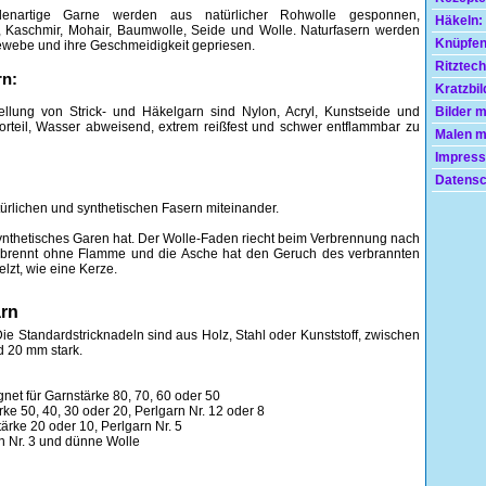
denartige Garne werden aus natürlicher Rohwolle gesponnen,
Häkeln:
, Kaschmir, Mohair, Baumwolle, Seide und Wolle. Naturfasern werden
Knüpfen
 Gewebe und ihre Geschmeidigkeit gepriesen.
Ritztech
rn:
Kratzbil
tellung von Strick- und Häkelgarn sind Nylon, Acryl, Kunstseide und
Bilder 
orteil, Wasser abweisend, extrem reißfest und schwer entflammbar zu
Malen mi
Impress
Datensc
ürlichen und synthetischen Fasern miteinander.
nthetisches Garen hat. Der Wolle-Faden riecht beim Verbrennung nach
brennt ohne Flamme und die Asche hat den Geruch des verbrannten
lzt, wie eine Kerze.
arn
ie Standardstricknadeln sind aus Holz, Stahl oder Kunststoff, zwischen
 20 mm stark.
ignet für Garnstärke 80, 70, 60 oder 50
ärke 50, 40, 30 oder 20, Perlgarn Nr. 12 oder 8
stärke 20 oder 10, Perlgarn Nr. 5
arn Nr. 3 und dünne Wolle