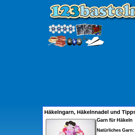
Häkelngarn, Häkelnnadel und Tipp
Garn für Häkeln
Natürliches Garn: