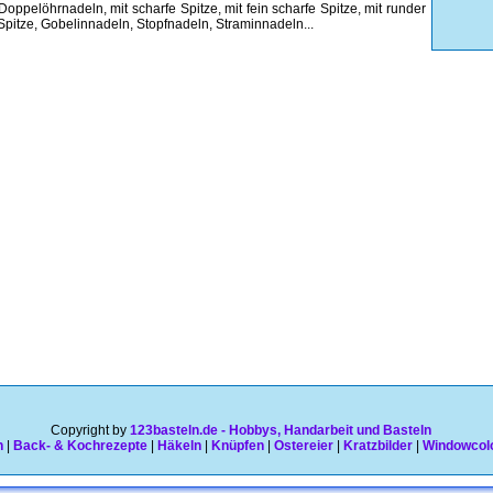
oppelöhrnadeln, mit scharfe Spitze, mit fein scharfe Spitze, mit runder
pitze, Gobelinnadeln, Stopfnadeln, Straminnadeln...
Copyright by
123basteln.de - Hobbys, Handarbeit und Basteln
n
|
Back- & Kochrezepte
|
Häkeln
|
Knüpfen
|
Ostereier
|
Kratzbilder
|
Windowcol