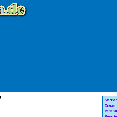
s
Startsei
Origami
Perlenar
Rezepte