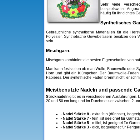
Sehr viele verschie
beispielsweise Angora
häufig für ihr dichtes
Synthetisches Ga
Gebräuchliche synthetische Materialien für die Hers
Polyester. Synthetische Gewebefasern besitzen den V
sein.
Mischgarn:
Mischgarn kombiniert die besten Eigenschaften von nat
Man kann feststellen ob man Wolle, Baumwolle oder Sy
Horn und gibt ein Klümpchen. Der Baumwolle-Faden 
Papieres. Der syntethische Faden brennt nicht, er schme
Meistbenutzte Nadeln und passende G
Stricknadeln
gibt es in verschiedenen Ausführungen. D
20 und 50 cm lang und im Durchmesser zwischen 2 und
-
Nadel Stärke 8
- extra fein (dünnste), ist gee
-
Nadel Stärke 7
- fein, ist geeignet für Garnst
-
Nadel Stärke 5
- mittel, ist geeignet für Garn
-
Nadel Stärke 3
- dick, ist geeignet für Perlg