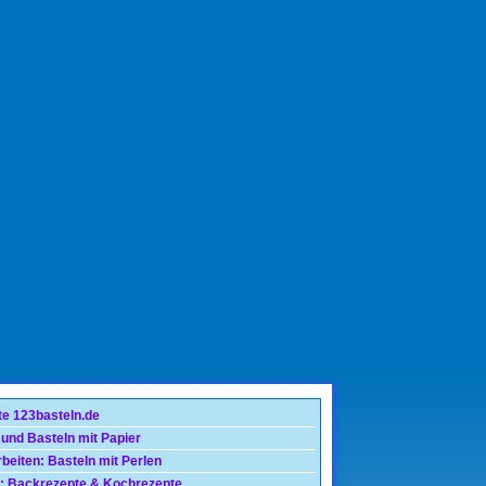
te 123basteln.de
 und Basteln mit Papier
beiten: Basteln mit Perlen
: Backrezepte & Kochrezepte